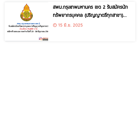
สพม.กรุงเทพมหานคร เขต 2 รับสมัครนัก
ทรัพยากรบุคคล (ปริญญาตรีทุกสาขา)
สมัครด้วยตนเอง
15 มิ.ย. 2025