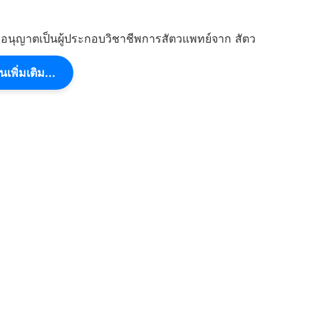
อนุญาตเป็นผู้ประกอบวิชาชีพการสัตวแพทย์จาก สัตว
นเพิ่มเติม...
t Office
ฤษ
นสำหรับตำแหน่ง
ติงานในตำแหน่ง
 กองสวัสดิภาพสัตว์และสัตวแพทย์บริการกรมปศุสัตว์ เลขที่ 91
นี จังหวัดปทุมธานี 12000 ตั้งแต่วันที่ 16 เมษายน ถึงวัน