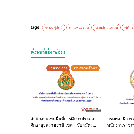
รายละเอียดเพื่อมเติม
– ไฟล์ประกาศรับสมัคร
tags:
กรมปศุสัตว์
ตำแหน่งงาน
นายสัตวแพทย์
พนัก
เรื่องที่เกี่ยวข้อง
งานราชการ
งานสถานศึกษา
สำนักงานเขตพื้นที่การศึกษาประถม
กรมพลาธิการท
ศึกษาอุบลราชธานี เขต 1 รับสมัคร
พนักงานราชกา
บุคคลเพื่อเลือกสรรเป็นพนักงาน
ด้วยตนเอง ตั้ง