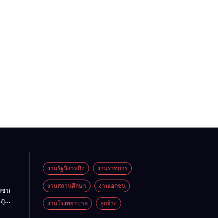
งานรัฐวิสาหกิจ
งานราชการ
งานสถานศึกษา
งานเอกชน
ุมชน
ภู
งานโรงพยาบาล
ลูกจ้าง
คร