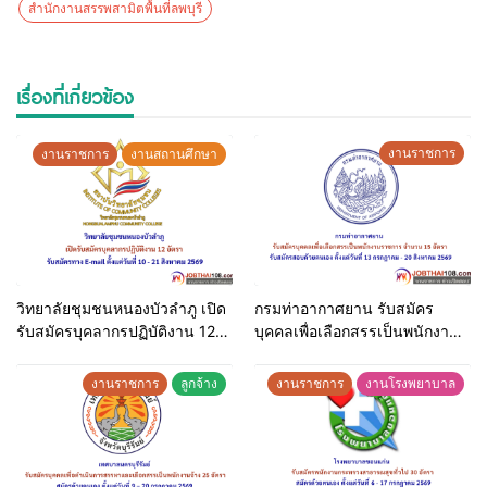
สำนักงานสรรพสามิตพื้นที่ลพบุรี
เรื่องที่เกี่ยวข้อง
งานราชการ
งานราชการ
งานสถานศึกษา
วิทยาลัยชุมชนหนองบัวลำภู เปิด
กรมท่าอากาศยาน รับสมัคร
รับสมัครบุคลากรปฏิบัติงาน 12
บุคคลเพื่อเลือกสรรเป็นพนักงาน
อัตรา รับสมัครทาง E-mail ตั้งแต่
ราชการ จำนวน 15 อัตรา รับ
วันที่ 10 – 21 สิงหาคม 2569
สมัครสอบด้วยตนเอง ตั้งแต่วันที่
งานราชการ
ลูกจ้าง
งานราชการ
งานโรงพยาบาล
13 กรกฎาคม – 20 สิงหาคม
2569