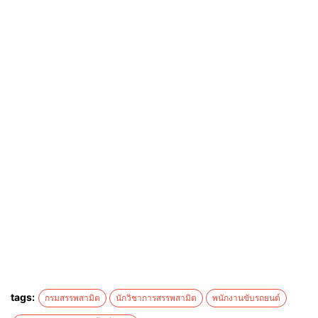
ตนเอง ตั้งแต่วันที่ 4-10 มิถุนายน 2569 ในวันและเวลา
ราชการ ณ ฝ่ายอำนวยการ ชั้น 1 สำนักงานสรรพสามิตพื้นที่
ลพบุรี เลขที่ 252 ถนนศรีปราชญ์ ตำบลทะเลชุบศร อำเมือง
จังหวัดลพบุรี
รายละเอียดเพิ่มเติม
-ไฟล์ประกาศรับสมัคร 1
-ไฟล์ประกาศรับสมัคร 2
tags:
กรมสรรพสามิต
นักวิชาการสรรพสามิต
พนักงานขับรถยนต์