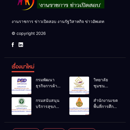
งานราชการ ข่าวเปิดสอบ งานรัฐวิสาหกิจ ข่าวอัพเดท
© copyright 2026
เรื่องมาใหม่
กรมพัฒนา
วิทยาลัย
ธุรกิจการค้า
ชุมชน
เปิดรับสมัคร
หนองบัวลำภู
ลูกจ้างเหมา
เปิดรับสมัคร
กรมสนับสนุน
สำนักงานเขต
บริการ 2
บุคลากร
บริการสุขภาพ
พื้นที่การศึกษา
อัตรา รับ
ปฏิบัติงาน 12
เปิดรับสมัคร
ประถมศึกษา
สมัครทาง
อัตรา รับ
พนักงาน
อุบลราชธานี
อินเทอร์เน็ต
สมัครทาง E-
ราชการทั่วไป
เขต 1 รับ
ตั้งแต่บัดนี้ –
mail ตั้งแต่วัน