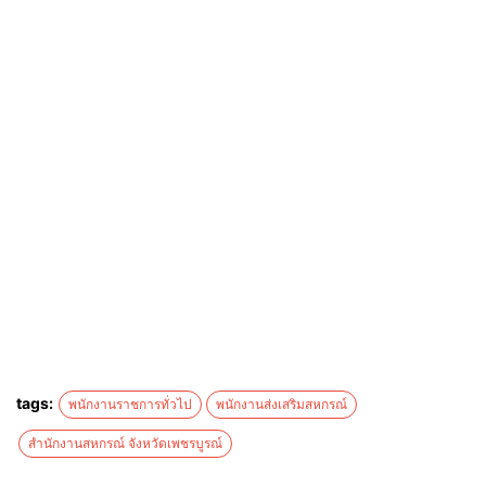
-อนุปริญญาหลักสูตร 3 ปี ต่อจากมัธยมศึกษาตอนปลายหรือ
เทียบเท่า
-โดยต้องเป็นสาขาวิชาที่เหมาะสมกับลักษณะงานที่ปฏิบัติ
หรือเทียบได้ในระดับเดียวกัน
การรับสมัคร
สมัครและยื่นใบสมัครด้วยตนเอง สถานที่รับสมัคร: สำนักงาน
สาธารณสุขจังหวัดเพชรบูรณ์ กลุ่มบริหารทรัพยากรบุคคล
ชั้น 1
ที่อยู่: 125 หมู่ที่ 10 ตำบลสะเดียง อำเภอเมืองเพชรบูรณ์
จังหวัดเพชรบูรณ์
โทรศัพท์: 05673 7189 ต่อ 16
รับสมัครระหว่างวันที่ 8 – 19 มิถุนายน 2569 (ในวันและ
เวลาราชการ)
tags:
พนักงานราชการทั่วไป
พนักงานส่งเสริมสหกรณ์
สำนักงานสหกรณ์ จังหวัดเพชรบูรณ์