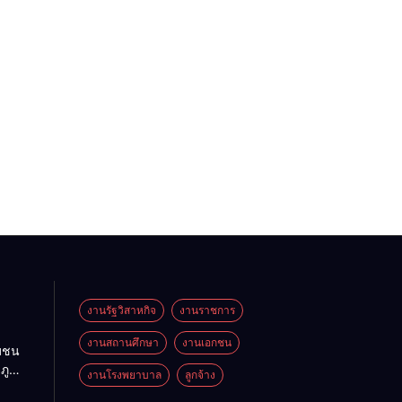
งานรัฐวิสาหกิจ
งานราชการ
งานสถานศึกษา
งานเอกชน
ุมชน
ภู
งานโรงพยาบาล
ลูกจ้าง
คร