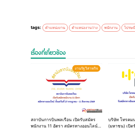
กรณีบุคคลภายในบริษัท ไปรษณีย์ไทย จำกัด และผู้ท
การฝ่าย (ระดับ 10) ให้รวมถึงผู้ดำรงตำแหน่งผู้จัด
พ.ศ.2569
tags:
ตำแหน่งงาน
ตำแหน่งงานว่าง
พนักงาน
ไปรษณ
– มีทักษะในการสื่อสารที่ดี สามารถเจรจาต่อรองได้
– ความพร้อมต่อการเปลี่ยนแปลงและการดำเนินง
– มีทักษะในการประสานงานกับทั้งภายในและภายนอ
เรื่องที่เกี่ยวข้อง
ได้ส่วนเสียหรือผู้ที่เกี่ยวข้องกับหน่วยงาน เพื่อท
– มีทักษะทางการบริหารจัดการทรัพยากรมนุษย์ ร
งานรัฐวิสาหกิจ
งบประมาณขององค์กร
การรับสมัคร
– ผู้สนใจขอรับใบสมัครและยื่นเอกสารพร้อมหลักฐาน
1 โซน AB เลขที่ 111 ถนนแจ้งวัฒนะ แขวงทุ่งสอง
สถาบันการบินพลเรือน เปิดรับสมัคร
บริษัท โทรคม
พนักงาน 11 อัตรา สมัครทางออนไลน์
(มหาชน) เปิด
831 3378 หรือ 02 831 3578 ตั้งแต่บัดนี้ จนถึงว
ตั้งแต่วันที่ 27 กรกฎาคม – 11 สิงหาคม
อัตรา รับสมัคร